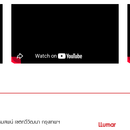
รมสพน์ เขตทวีวัฒนา กรุงเทพฯ
LLumar