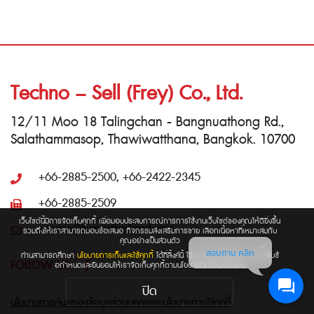
Techno – Sell (Frey) Co., Ltd.
12/11 Moo 18 Talingchan - Bangnuathong Rd.,
Salathammasop, Thawiwatthana, Bangkok. 10700
+66-2885-2500, +66-2422-2345
+66-2885-2509
เว็บไซต์นี้มีการจัดเก็บคุกกี้ เพื่อมอบประสบการณ์การการใช้งานเว็บไซต์ของคุณให้ดียิ่งขึ้น
service@llumarthailand.com
รวมถึงให้เราสามารถมอบข้อเสนอ กิจกรรมส่งเสริมการขาย เลือกเนื้อหาที่เหมาะสมกับ
คุณอย่างเป็นส่วนตัว
สอบถาม คลิก
ท่านสามารถศึกษา
นโยบายการเก็บและใช้คุกกี้
ได้ที่ลิ้งค์นี้ ใช้งานเว็บไซต์นี้เป็นการยอมรับช้
FOLLOW US
อกำหนดและยินยอมให้เราจัดเก็บคุกกี้ตามนโยบายที่แจ้งในเบื้องต้น
ปิด
นโยบายการคุ้มครองข้อมูลส่วนบุคคลและนโยบายการใช้คุกกี้