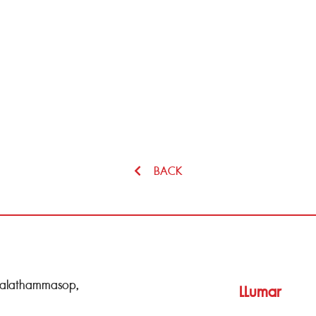
BACK
Salathammasop,
LLumar