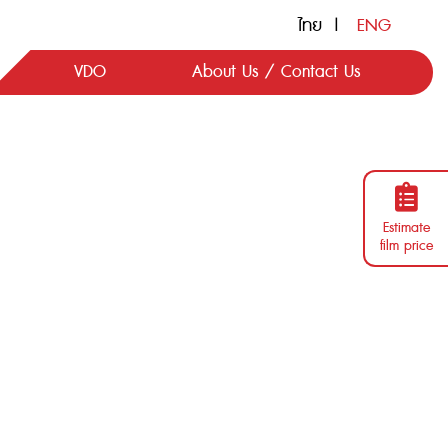
ไทย
|
ENG
VDO
About Us / Contact Us
Estimate
film price