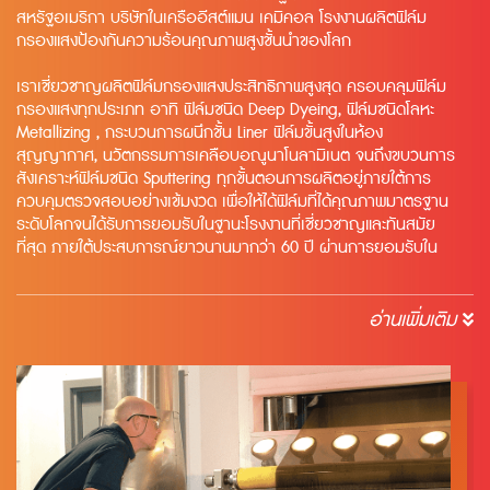
สหรัฐอเมริกา บริษัทในเครืออีสต์แมน เคมิคอล โรงงานผลิตฟิล์ม
กรองแสงป้องกันความร้อนคุณภาพสูงชั้นนำของโลก
เราเชี่ยวชาญผลิตฟิล์มกรองแสงประสิทธิภาพสูงสุด ครอบคลุมฟิล์ม
กรองแสงทุกประเภท อาทิ ฟิล์มชนิด Deep Dyeing, ฟิล์มชนิดโลหะ
Metallizing , กระบวนการผนึกชั้น Liner ฟิล์มขั้นสูงในห้อง
สุญญากาศ, นวัตกรรมการเคลือบอณูนาโนลามิเนต จนถึงขบวนการ
สังเคราะห์ฟิล์มชนิด Sputtering ทุกขั้นตอนการผลิตอยู่ภายใต้การ
ควบคุมตรวจสอบอย่างเข้มงวด เพื่อให้ได้ฟิล์มที่ได้คุณภาพมาตรฐาน
ระดับโลกจนได้รับการยอมรับในฐานะโรงงานที่เชี่ยวชาญและทันสมัย
ที่สุด ภายใต้ประสบการณ์ยาวนานมากว่า 60 ปี ผ่านการยอมรับใน
คุณภาพมาตรฐานสากลมากมาย อาทิ ISO 9001, ASTM, IWFA,
EWFA, NAESCO, AIMCAL, ASHRAE, The Skin Cancer Foundation
เป็นต้น
อ่านเพิ่มเติม