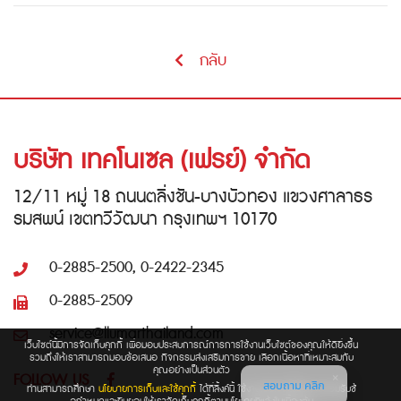
กลับ
บริษัท เทคโนเซล (เฟรย์) จำกัด
12/11 หมู่ 18 ถนนตลิ่งชัน-บางบัวทอง แขวงศาลาธร
รมสพน์ เขตทวีวัฒนา กรุงเทพฯ 10170
0-2885-2500, 0-2422-2345
0-2885-2509
service@llumarthailand.com
เว็บไซต์นี้มีการจัดเก็บคุกกี้ เพื่อมอบประสบการณ์การการใช้งานเว็บไซต์ของคุณให้ดียิ่งขึ้น
รวมถึงให้เราสามารถมอบข้อเสนอ กิจกรรมส่งเสริมการขาย เลือกเนื้อหาที่เหมาะสมกับ
คุณอย่างเป็นส่วนตัว
FOLLOW US
สอบถาม คลิก
ท่านสามารถศึกษา
นโยบายการเก็บและใช้คุกกี้
ได้ที่ลิ้งค์นี้ ใช้งานเว็บไซต์นี้เป็นการยอมรับช้