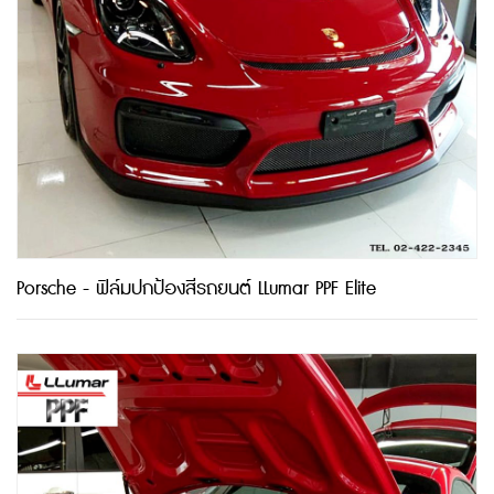
Porsche - ฟิล์มปกป้องสีรถยนต์ LLumar PPF Elite