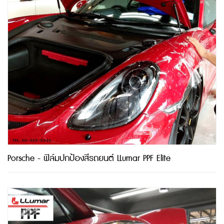
Porsche - ฟิล์มปกป้องสีรถยนต์ LLumar PPF Elite