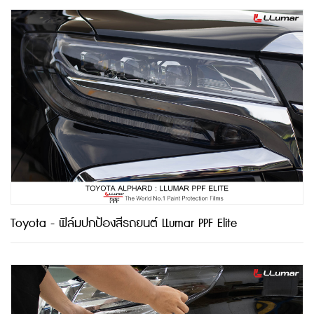
Toyota - ฟิล์มปกป้องสีรถยนต์ LLumar PPF Elite