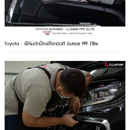
Toyota - ฟิล์มปกป้องสีรถยนต์ LLumar PPF Elite