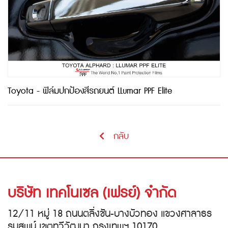
Toyota - ฟิล์มปกป้องสีรถยนต์ LLumar PPF Elite
กลับ
บริษัท เทคโนเซล (เฟรย์) จำกัด
12/11 หมู่ 18 ถนนตลิ่งชัน-บางบัวทอง แขวงศาลาธร
รมสพน์ เขตทวีวัฒนา กรุงเทพฯ 10170