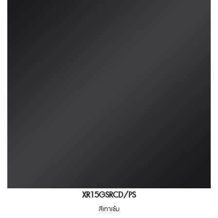
XR15GSRCD/PS
สีเทาเข้ม