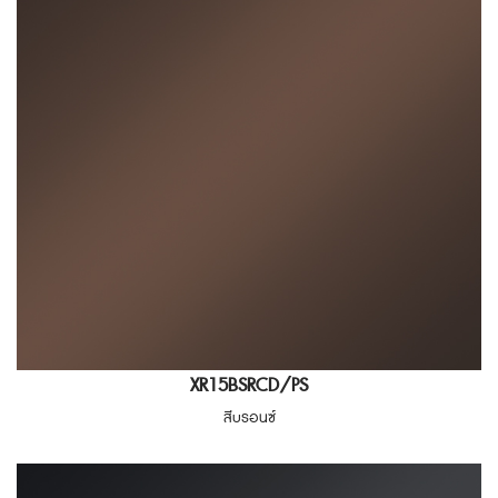
XR15BSRCD/PS
สีบรอนซ์