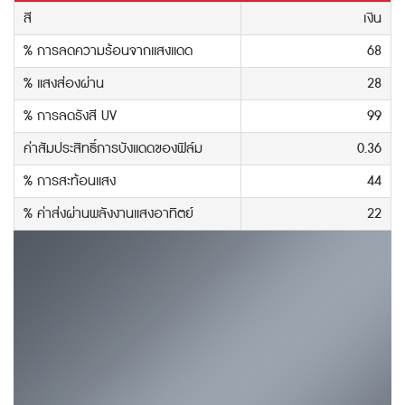
สี
เงิน
% การลดความร้อนจากแสงแดด
68
% แสงส่องผ่าน
28
% การลดรังสี UV
99
ค่าสัมประสิทธิ์การบังแดดของฟิล์ม
0.36
% การสะท้อนแสง
44
% ค่าส่งผ่านพลังงานแสงอาทิตย์
22