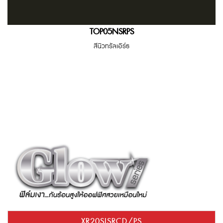
TOP05NSRPS
สีนิวทรัลเอิร์ธ
XR20SISRCD/PS