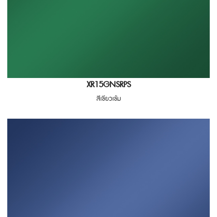
XR15GNSRPS
สีเขียวเข้ม