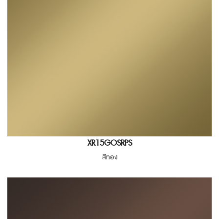
XR15GOSRPS
สีทอง