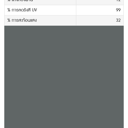
% การลดรังสี UV
99
% การสะท้อนแสง
32