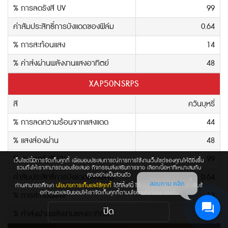
% การลดรังสี UV
99
ค่าสัมประสิทธิ์การบังแดดของฟิล์ม
0.64
% การสะท้อนแสง
14
% ค่าส่งผ่านพลังงานแสงอาทิตย์
48
XAP50NSRPS
สี
ควันบุหรี่
% การลดความร้อนจากแสงแดด
44
% แสงส่องผ่าน
48
% การลดรังสี UV
99
เว็บไซต์นี้มีการจัดเก็บคุกกี้ เพื่อมอบประสบการณ์การการใช้งานเว็บไซต์ของคุณให้ดียิ่งขึ้น
รวมถึงให้เราสามารถมอบข้อเสนอ กิจกรรมส่งเสริมการขาย เลือกเนื้อหาที่เหมาะสมกับ
คุณอย่างเป็นส่วนตัว
ค่าสัมประสิทธิ์การบังแดดของฟิล์ม
0.64
สอบถาม คลิก
ท่านสามารถศึกษา
นโยบายการเก็บและใช้คุกกี้
ได้ที่ลิ้งค์นี้ ใช้งานเว็บไซต์นี้เป็นการยอมรับช้
อกำหนดและยินยอมให้เราจัดเก็บคุกกี้ตามนโยบายที่แจ้งในเบื้องต้น
% การสะท้อนแสง
13
ปิด
% ค่าส่งผ่านพลังงานแสงอาทิตย์
48