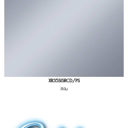
XR35SISRCD/PS
สีเงิน