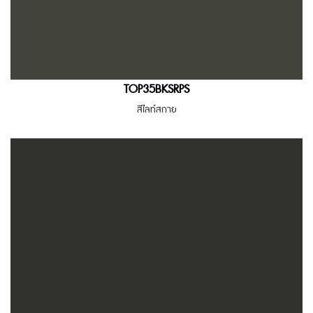
TOP35BKSRPS
สีไลท์สกาย