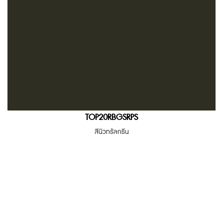
TOP20RBGSRPS
สีนิวทรัลกรีน