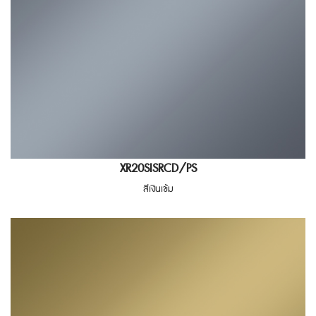
XR20SISRCD/PS
สีเงินเข้ม