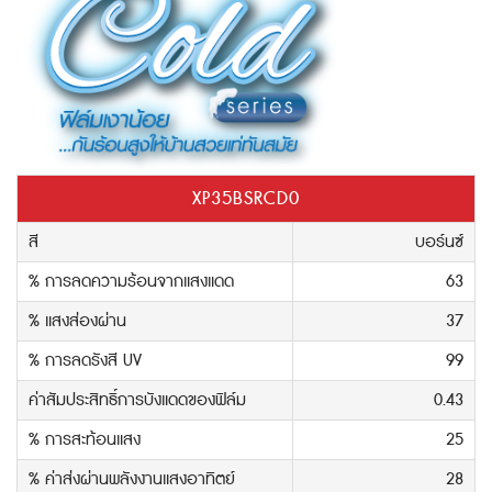
XP35BSRCD0
สี
บอร์นซ์
% การลดความร้อนจากแสงแดด
63
% แสงส่องผ่าน
37
% การลดรังสี UV
99
ค่าสัมประสิทธิ์การบังแดดของฟิล์ม
0.43
% การสะท้อนแสง
25
% ค่าส่งผ่านพลังงานแสงอาทิตย์
28