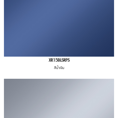
XR15BLSRPS
สีน้ำเงิน