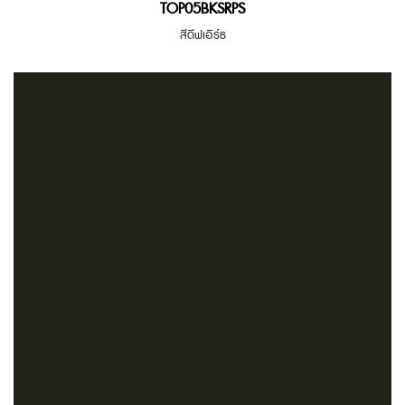
TOP05BKSRPS
สีดีฟเอิร์ธ